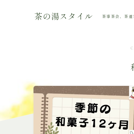
茶の湯スタイル
茶事茶会、茶道
C