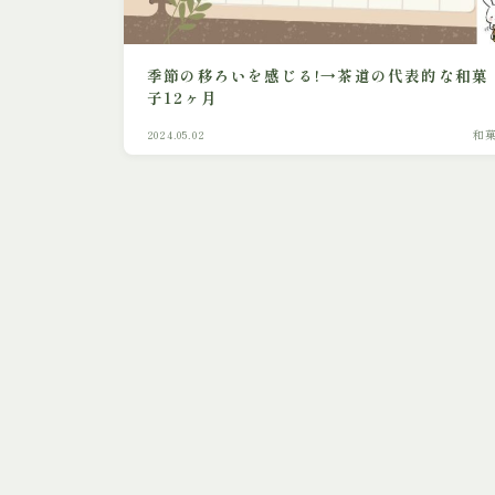
季節の移ろいを感じる!→茶道の代表的な和菓
子12ヶ月
2024.05.02
和