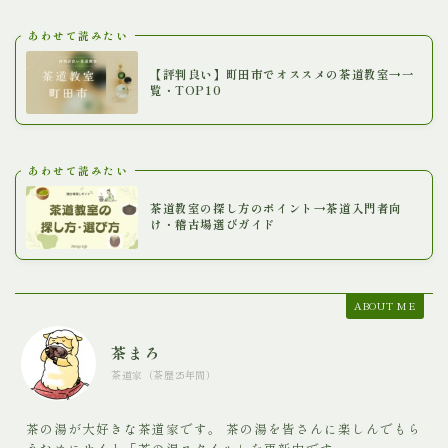
あわせて読みたい
【評判良い】町田市でオススメの茶道教室→一
覧・TOP10
あわせて読みたい
茶道教室の探し方のポイント→茶道入門者向
け・稽古場選びガイド
ABOUT ME
茶まろ
茶道家（茶歴25年間）
茶の湯が大好きな茶道家です。 茶の湯を皆さんに楽しんでもら