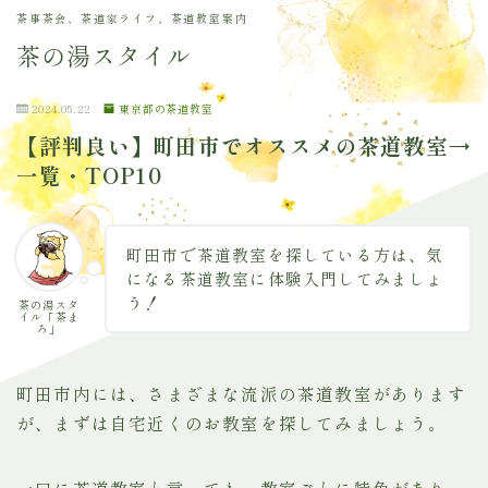
茶事茶会、茶道家ライフ、茶道教室案内
茶の湯スタイル
2024.05.22
東京都の茶道教室
【評判良い】町田市でオススメの茶道教室→
一覧・TOP10
町田市で茶道教室を探している方は、気
になる茶道教室に体験入門してみましょ
う！
茶の湯スタ
イル「茶ま
ろ」
町田市内には、さまざまな流派の茶道教室があります
が、まずは自宅近くのお教室を探してみましょう。